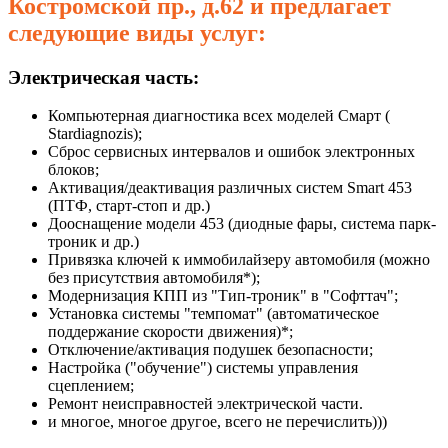
Костромской пр., д.62 и предлагает
следующие виды услуг:
Электрическая часть:
Компьютерная диагностика всех моделей Смарт (
Stardiagnozis);
Сброс сервисных интервалов и ошибок электронных
блоков;
Активация/деактивация различных систем Smart 453
(ПТФ, старт-стоп и др.)
Дооснащение модели 453 (диодные фары, система парк-
троник и др.)
Привязка ключей к иммобилайзеру автомобиля (можно
без присутствия автомобиля*);
Модернизация КПП из "Тип-троник" в "Софттач";
Установка системы "темпомат" (автоматическое
поддержание скорости движения)*;
Отключение/активация подушек безопасности;
Настройка ("обучение") системы управления
сцеплением;
Ремонт неисправностей электрической части.
и многое, многое другое, всего не перечислить)))