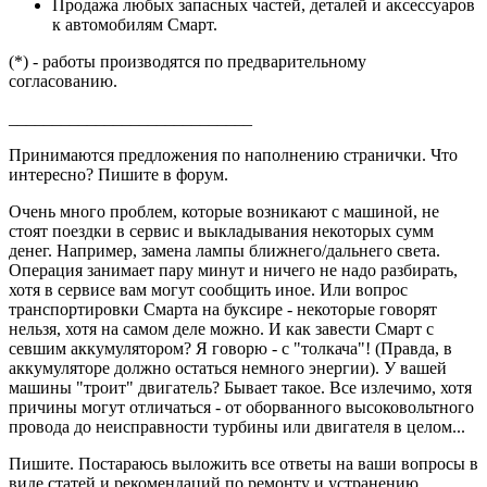
Продажа любых запасных частей, деталей и аксессуаров
к автомобилям Смарт.
(*) - работы производятся по предварительному
согласованию.
____________________________
Принимаются предложения по наполнению странички. Что
интересно? Пишите в форум.
Очень много проблем, которые возникают с машиной, не
стоят поездки в сервис и выкладывания некоторых сумм
денег. Например, замена лампы ближнего/дальнего света.
Операция занимает пару минут и ничего не надо разбирать,
хотя в сервисе вам могут сообщить иное. Или вопрос
транспортировки Смарта на буксире - некоторые говорят
нельзя, хотя на самом деле можно. И как завести Смарт с
севшим аккумулятором? Я говорю - с "толкача"! (Правда, в
аккумуляторе должно остаться немного энергии). У вашей
машины "троит" двигатель? Бывает такое. Все излечимо, хотя
причины могут отличаться - от оборванного высоковольтного
провода до неисправности турбины или двигателя в целом...
Пишите. Постараюсь выложить все ответы на ваши вопросы в
виде статей и рекомендаций по ремонту и устранению